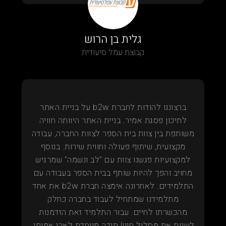
גלית בן הרוש
קבוצת עמל סיעודית
ברצוננו להודות לחברת b2w על בניית האתר
לתיכון פסגת אמיר. בניית האתר היוותה חוויה
משותפת בין צוות בית הספר לצוות החברה, עבודה
מקצועית, שיתוף פעולה וחווית שירות. בנוסף
למקצועיות פגשנו צוות עם "לב ונשמה" שמרגיש
מחויב והפך להיות שותף בבית הספר בעבודה עם
התלמידים. לאחרונה אימצה חברת b2w את אחד
מתלמידנו שמתחיל לעבוד בחברה כחלק
מהכשרתו לחיים. עבור התלמיד זאת הזדמנות
לשנות את מסלול חייו! תודה מיוחדת לאבי אמיתי,